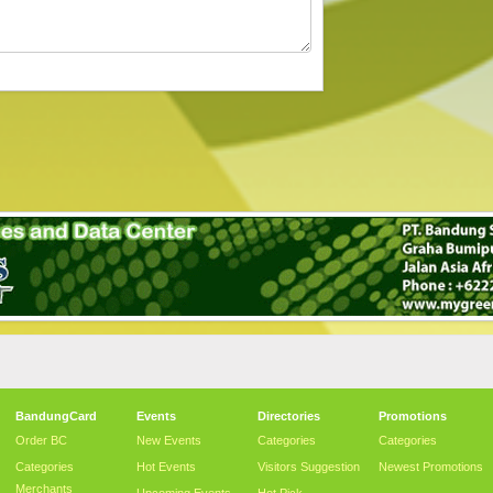
BandungCard
Events
Directories
Promotions
Order BC
New Events
Categories
Categories
Categories
Hot Events
Visitors Suggestion
Newest Promotions
Merchants
Upcoming Events
Hot Pick