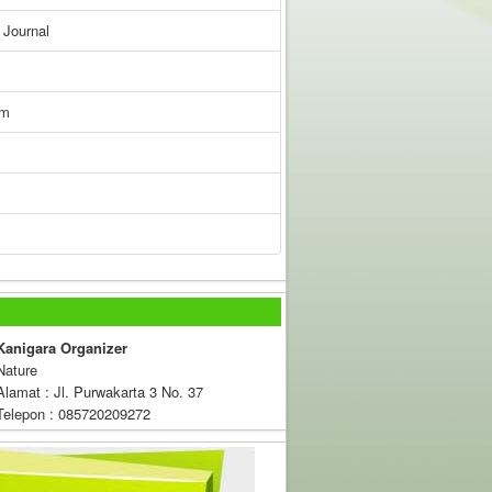
Journal
sm
Kanigara Organizer
Nature
Alamat : Jl. Purwakarta 3 No. 37
Telepon : 085720209272