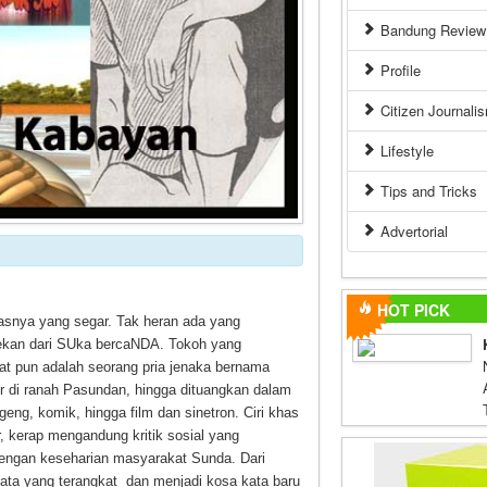
Bandung Review 
Profile
Citizen Journali
Lifestyle
Tips and Tricks
Advertorial
HOT PICK
asnya yang segar. Tak heran ada yang
kan dari SUka bercaNDA. Tokoh yang
at pun adalah seorang pria jenaka bernama
er di ranah Pasundan, hingga dituangkan dalam
geng, komik, hingga film dan sinetron. Ciri khas
r, kerap mengandung kritik sosial yang
engan keseharian masyarakat Sunda. Dari
kata yang terangkat dan menjadi kosa kata baru